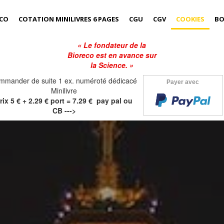
ECO
COTATION MINILIVRES 6 PAGES
CGU
CGV
COOKIES
BO
« Le fondateur de la
Bioreco est en avance sur
la Science. »
mmander de suite 1 ex. numéroté dédicacé
Payer avec
Minilivre
rix 5 € + 2.29 € port = 7.29 € pay pal ou
CB --->